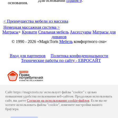
Для оснований
Прайм 9
.
основания.
< Преимущества мебели из массива
Немецкая массажная система >
Матрасы
+
Кровати
Спальная мебель
Аксессуары
Матрасы для
диванов
© 1990 - 2026 «MagicToris
Мебель
комфортного сна»
Вход для партнеров
Политика конфиденциальности
Технические работы по сайту - ЕВРОСАЙТ
Сайт https://magictoris.ru/ использует файлы "cookie" с целью
Наши аккаунты
повышения удобства пользования веб-сайтом. Продолжая использовать
сайт, вы даете
Согласие на использование cookie-файлов
. Если вы не
хотите использовать файлы "cookie", измените настройки вашего
браузера.
Принимаем к оплате