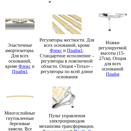
Регуляторы жесткости. Для
Ножки
Эластичные
всех оснований, кроме
регулируемой
амортизаторы.
Флекс
и
Прайм1
.
высоты (15-
Для всех
Стандартное исполнение –
27см). Опция
оснований,
регуляторы в поясничной
для всех
кроме
Флекс
и
области. Опция «Тотал» -
оснований
Прайм1
регуляторы по всей длине
Прайм
основания
Многослойные
Пульт управления
гнутоклееные
электроприводом
березовые
механизма трансформации.
ламели. Все