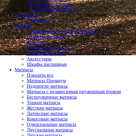
Двуспальные кровати
Односпальные кровати
Основания
Основания
Мебель
Прикроватные тумбы приставные
Подвесные тумбы
Комоды
Раскладные кровати
Приставные столы
Аксессуары
Шкафы распашные
Матрасы
Показать все
Матрасы Премиум
Недорогие матрасы
Матрасы с независимым пружинным блоком
Беспружинные матрасы
Тонкие матрасы
Жесткие матрасы
Латексные матрасы
Кокосовые матрасы
Односпальные матрасы
Двуспальные матрасы
Детские матрасы