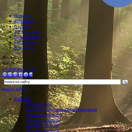
Новости
Компания
Статьи
ТВ проекты
Покупателям
Где купить
Контакты
Интернет
магазин
+7 499 990 21 84
Напишите нам
Карта сайта
Кровати
Показать все
Кровати с подъемным механизмом
Парящие кровати
Угловые кровати
Кровати "Тахта"
Детские кровати