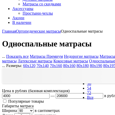
Матрасы со скидками
Аксессуары
Простыни-чехлы
Акции
В наличии
Главная
Ортопедические матрасы
Односпальные матрасы
Односпальные матрасы
...
Показать все
Матрасы Премиум
Недорогие матрасы
Матрасы
матрасы
Латексные матрасы
Кокосовые матрасы
Односпальные
...
Размеры:
60x120
70x140
70x160
80x160
80x180
80x190
80x19
Найдено матрасов:
62
Выводить по:
18
36
54
Цена в рублях (базовая комплектация)
72
—
в руб
Все
Популярные товары
Габариты матраса
Ширина
в сантиметрах