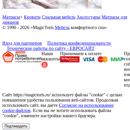
Матрасы
+
Кровати
Спальная мебель
Аксессуары
Матрасы для
диванов
© 1990 - 2026 «MagicToris
Мебель
комфортного сна»
Вход для партнеров
Политика конфиденциальности
Технические работы по сайту - ЕВРОСАЙТ
Наши
Принимаем к оплате
Пр
аккаунты
со
со
вн
из
ко
из
Сайт https://magictoris.ru/ использует файлы "cookie" с целью
повышения удобства пользования веб-сайтом. Продолжая
использовать сайт, вы даете
Согласие на использование
cookie-файлов
. Если вы не хотите использовать файлы
"cookie", измените настройки вашего браузера.
Подтвердить