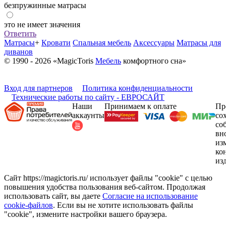
безпружинные матрасы
это не имеет значения
Ответить
Матрасы
+
Кровати
Спальная мебель
Аксессуары
Матрасы для
диванов
© 1990 - 2026 «MagicToris
Мебель
комфортного сна»
Вход для партнеров
Политика конфиденциальности
Технические работы по сайту - ЕВРОСАЙТ
Наши
Принимаем к оплате
Пр
аккаунты
со
со
вн
из
ко
из
Сайт https://magictoris.ru/ использует файлы "cookie" с целью
повышения удобства пользования веб-сайтом. Продолжая
использовать сайт, вы даете
Согласие на использование
cookie-файлов
. Если вы не хотите использовать файлы
"cookie", измените настройки вашего браузера.