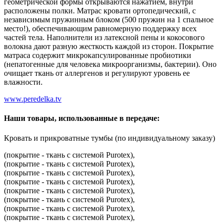
геометрической формы открываются нажатием, внутри
расположены полки. Матрас кровати ортопедический, с
независимым пружинным блоком (500 пружин на 1 спальное
место!), обеспечивающим равномерную поддержку всех
частей тела. Наполнители из латексной пены и кокосового
волокна дают разную жесткость каждой из сторон. Покрытие
матраса содержит микрокапсулированные пробиотики
(непатогенные для человека микроорганизмы, бактерии). Оно
очищает ткань от аллергенов и регулируют уровень ее
влажности.
www.peredelka.tv
Наши товары, использованные в передаче:
Кровать и прикроватные тумбы (по индивидуальному заказу)
(покрытие - ткань с системой Purotex),
(покрытие - ткань с системой Purotex),
(покрытие - ткань с системой Purotex),
(покрытие - ткань с системой Purotex),
(покрытие - ткань с системой Purotex),
(покрытие - ткань с системой Purotex),
(покрытие - ткань с системой Purotex),
(покрытие - ткань с системой Purotex),