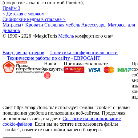
(покрытие - ткань с системой Purotex),
Прайм 3
< Детская с моржом
Сибирские кедры в спальне >
Матрасы
+
Кровати
Спальная мебель
Аксессуары
Матрасы для
диванов
© 1990 - 2026 «MagicToris
Мебель
комфортного сна»
Вход для партнеров
Политика конфиденциальности
Технические работы по сайту - ЕВРОСАЙТ
Наши
Принимаем к оплате
Пр
аккаунты
со
со
вн
из
ко
из
Сайт https://magictoris.ru/ использует файлы "cookie" с целью
повышения удобства пользования веб-сайтом. Продолжая
использовать сайт, вы даете
Согласие на использование
cookie-файлов
. Если вы не хотите использовать файлы
"cookie", измените настройки вашего браузера.