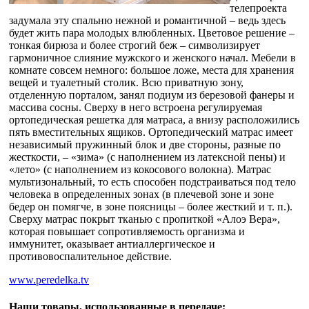
телепроекта
задумала эту спальню нежной и романтичной – ведь здесь
будет жить пара молодых влюбленных. Цветовое решение –
тонкая бирюза и более строгий беж – символизирует
гармоничное слияние мужского и женского начал. Мебели в
комнате совсем немного: большое ложе, места для хранения
вещей и туалетный столик. Всю приватную зону,
отделенную порталом, занял подиум из березовой фанеры и
массива сосны. Сверху в него встроена регулируемая
ортопедическая решетка для матраса, а внизу расположились
пять вместительных ящиков. Ортопедический матрас имеет
независимый пружинный блок и две стороны, разные по
жесткости, – «зима» (с наполнением из латексной пены) и
«лето» (с наполнением из кокосового волокна). Матрас
мультизональный, то есть способен подстраиваться под тело
человека в определенных зонах (в плечевой зоне и зоне
бедер он помягче, в зоне поясницы – более жесткий и т. п.).
Сверху матрас покрыт тканью с пропиткой «Алоэ Вера»,
которая повышает сопротивляемость организма и
иммунитет, оказывает антиаллергическое и
противовоспалительное действие.
www.peredelka.tv
Наши товары, использованные в передаче: