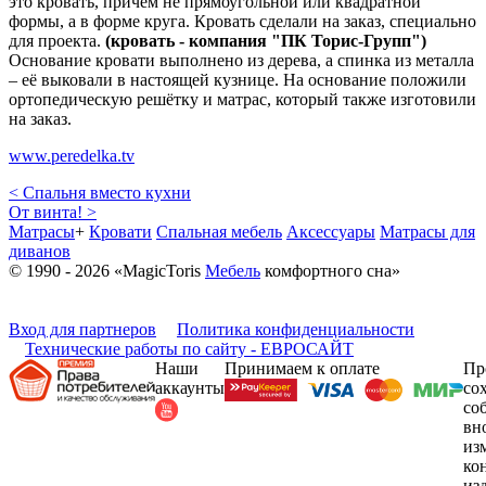
это кровать, причём не прямоугольной или квадратной
формы, а в форме круга. Кровать сделали на заказ, специально
для проекта.
(кровать -
компания "ПК Торис-Групп"
)
Основание кровати выполнено из дерева, а спинка из металла
– её выковали в настоящей кузнице. На основание положили
ортопедическую решётку и матрас, который также изготовили
на заказ.
www.peredelka.tv
< Спальня вместо кухни
От винта! >
Матрасы
+
Кровати
Спальная мебель
Аксессуары
Матрасы для
диванов
© 1990 - 2026 «MagicToris
Мебель
комфортного сна»
Вход для партнеров
Политика конфиденциальности
Технические работы по сайту - ЕВРОСАЙТ
Наши
Принимаем к оплате
Пр
аккаунты
со
со
вн
из
ко
из