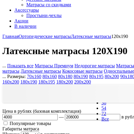
Матрасы со скидками
Аксессуары
Простыни-чехлы
Акции
В наличии
Главная
Ортопедические матрасы
Латексные матрасы
120x190
Латексные матрасы 120Х190
...
Показать все
Матрасы Премиум
Недорогие матрасы
Матрасы
матрасы
Латексные матрасы
Кокосовые матрасы
Односпальные
...
Размеры:
70x160
80x160
80x180
80x190
80x195
80x200
90x18
160x200
180x190
180x195
180x200
200x200
Найдено матрасов:
7
Выводить по:
18
36
54
Цена в рублях (базовая комплектация)
72
—
в руб
Все
Популярные товары
Габариты матраса