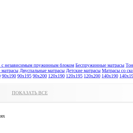
 с независимым пружинным блоком
Беспружинные матрасы
Тон
 матрасы
Двуспальные матрасы
Детские матрасы
Матрасы со ск
0
90x190
90x195
90x200
120x190
120x195
120x200
140x190
140x1
Сортировать:
по цене
по высоте
по
ПОКАЗАТЬ ВСЕ
лях