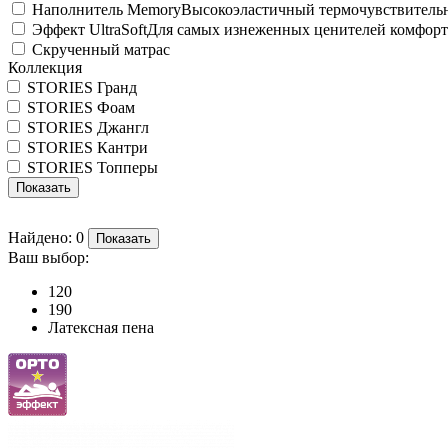
Наполнитель Memory
Высокоэластичный термочувствитель
Эффект UltraSoft
Для самых изнеженных ценителей комфорт
Скрученный матрас
Коллекция
STORIES Гранд
STORIES Фоам
STORIES Джангл
STORIES Кантри
STORIES Топперы
Показать
Найдено:
0
Показать
Ваш выбор:
120
190
Латексная пена