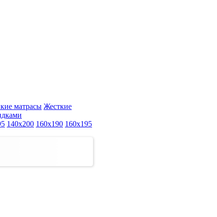
кие матрасы
Жесткие
идками
95
140x200
160x190
160x195
 жёсткости
по популярности