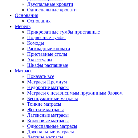
Двуспальные кровати
Односпальные кровати
Основания
Основания
Мебель
Прикроватные тумбы приставные
Подвесные тумбы
Комоды
Раскладные кровати
Приставные столы
Аксессуары
Шкафы распашные
Матрасы
Показать все
Матрасы Премиум
Недорогие матрасы
Матрасы с независимым пружинным блоком
Беспружинные матрасы
Тонкие матрасы
Жесткие матрасы
Латексные матрасы
Кокосовые матрасы
Односпальные матрасы
Двуспальные матрасы
Детские матрасы