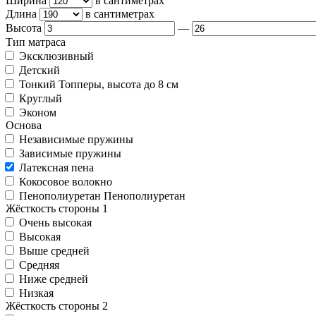
Ширина
в сантиметрах
Длина
в сантиметрах
Высота
—
Тип матраса
Эксклюзивный
Детский
Тонкий
Топперы, высота до 8 см
Круглый
Эконом
Основа
Независимые пружины
Зависимые пружины
Латексная пена
Кокосовое волокно
Пенополиуретан
Пенополиуретан
Жёсткость стороны 1
Очень высокая
Высокая
Выше средней
Средняя
Ниже средней
Низкая
Жёсткость стороны 2